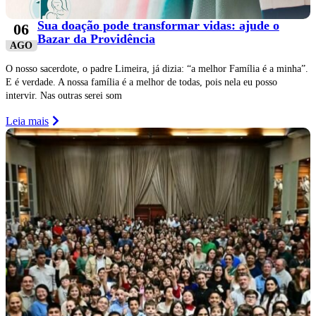
Sua doação pode transformar vidas: ajude o
06
Bazar da Providência
AGO
O nosso sacerdote, o padre Limeira, já dizia: “a melhor Família é a minha”.
E é verdade. A nossa família é a melhor de todas, pois nela eu posso
intervir. Nas outras serei som
Leia mais