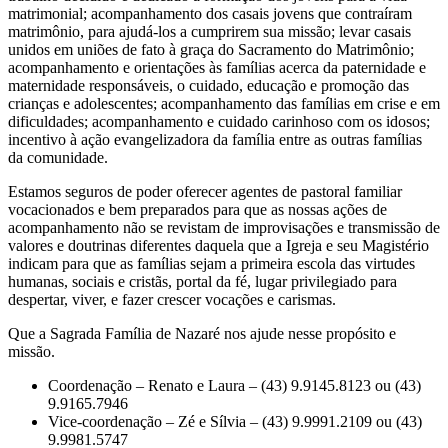
matrimonial; acompanhamento dos casais jovens que contraíram
matrimônio, para ajudá-los a cumprirem sua missão; levar casais
unidos em uniões de fato à graça do Sacramento do Matrimônio;
acompanhamento e orientações às famílias acerca da paternidade e
maternidade responsáveis, o cuidado, educação e promoção das
crianças e adolescentes; acompanhamento das famílias em crise e em
dificuldades; acompanhamento e cuidado carinhoso com os idosos;
incentivo à ação evangelizadora da família entre as outras famílias
da comunidade.
Estamos seguros de poder oferecer agentes de pastoral familiar
vocacionados e bem preparados para que as nossas ações de
acompanhamento não se revistam de improvisações e transmissão de
valores e doutrinas diferentes daquela que a Igreja e seu Magistério
indicam para que as famílias sejam a primeira escola das virtudes
humanas, sociais e cristãs, portal da fé, lugar privilegiado para
despertar, viver, e fazer crescer vocações e carismas.
Que a Sagrada Família de Nazaré nos ajude nesse propósito e
missão.
Coordenação – Renato e Laura – (43) 9.9145.8123 ou (43)
9.9165.7946
Vice-coordenação – Zé e Sílvia – (43) 9.9991.2109 ou (43)
9.9981.5747