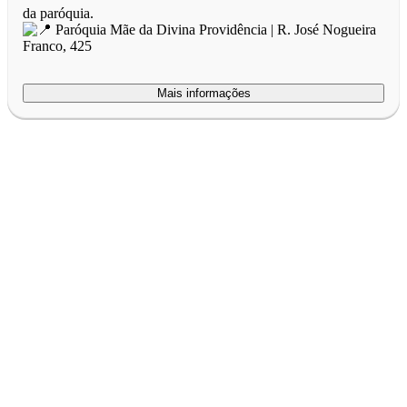
da paróquia.
Paróquia Mãe da Divina Providência | R. José Nogueira
Franco, 425
Mais informações
Primeiro, identifique-se.
Criar uma conta é fácil e rápido.