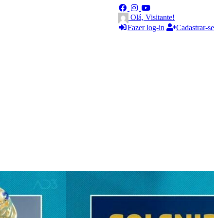
Olá, Visitante!
Fazer log-in
Cadastrar-se