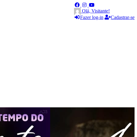
Olá, Visitante!
Fazer log-in
Cadastrar-se