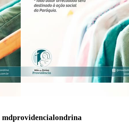
r
mdprovidencialondrina