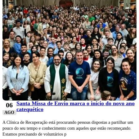
Santa Missa de Envio marca o início do novo ano
06
catequético
AGO
A Clínica de Recuperação está procurando pessoas dispostas a partilhar um
pouco do seu tempo e conhecimento com aqueles que estão recomeçando.
Estamos precisando de voluntários p