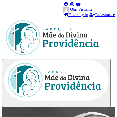
Olá, Visitante!
Fazer log-in
Cadastrar-se