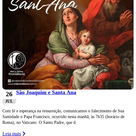
São Joaquim e Santa Ana
26
JUL
Com fé e esperança na ressureição, comunicamos o falecimento de Sua
Santidade o Papa Francisco, ocorrido nesta manhã, às 7h35 (horário de
Roma), no Vaticano. O Santo Padre, que d
Leia mais