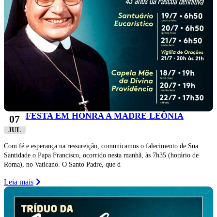
FESTA EM HONRA A MADRE LEÔNIA
07
JUL
Com fé e esperança na ressureição, comunicamos o falecimento de Sua
Santidade o Papa Francisco, ocorrido nesta manhã, às 7h35 (horário de
Roma), no Vaticano. O Santo Padre, que d
Leia mais